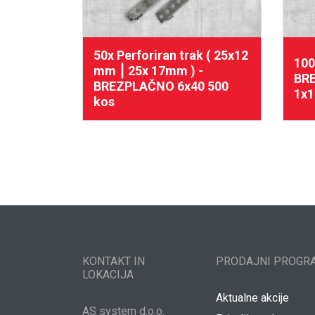
50x Perforiran trak ( 25x12
100
mm ⎮ 25x 17mm ) -
BR
BREZPLAČNO 6x40 500
1x1
kos
KONTAKT IN
PRODAJNI PROGR
LOKACIJA
Aktualne akcije
AS system d.o.o.