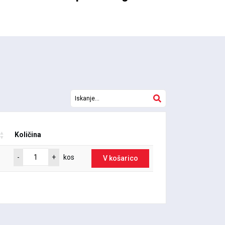
Količina
-
+
kos
V košarico