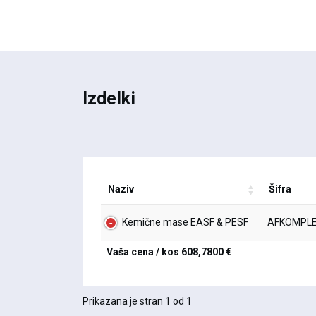
Izdelki
Naziv
Šifra
Kemične mase EASF & PESF
AFKOMPL
Vaša cena / kos
608,7800 €
Prikazana je stran 1 od 1