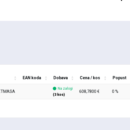
EAN koda
Dobava
Cena / kos
Popust
Na zalogi
ETMASA
608,7800 €
0 %
(3 kos)