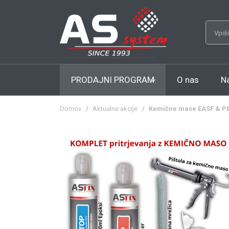
PRODAJNI PROGRAM
O nas
N
Domov
/
Aktualne akcije
/
Kemične mase EASF & PESF