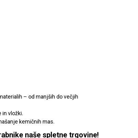
 materialih – od manjših do večjih
in vložki.
anašanje kemičnih mas.
nike naše spletne trgovine!