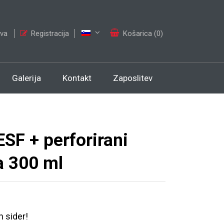
ava
Registracija
Košarica (0)
Galerija
Kontakt
Zaposlitev
F + perforirani
a 300 ml
 sider!