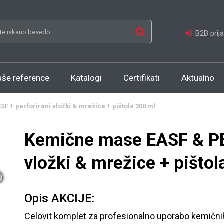
B2B prij
aše reference
Katalogi
Certifikati
Aktualno
 + perforirani vložki & mrežice + pištola 300 ml
Kemične mase EASF & PES
vložki & mrežice + pištol
Opis AKCIJE:
Celovit komplet za profesionalno uporabo kemičnih