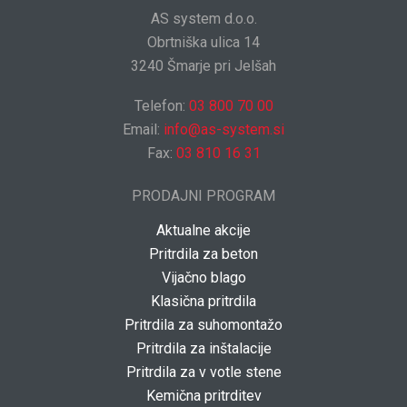
AS system d.o.o.
Obrtniška ulica 14
3240 Šmarje pri Jelšah
Telefon:
03 800 70 00
Email:
info@as-system.si
Fax:
03 810 16 31
PRODAJNI PROGRAM
Aktualne akcije
Pritrdila za beton
Vijačno blago
Klasična pritrdila
Pritrdila za suhomontažo
Pritrdila za inštalacije
Pritrdila za v votle stene
Kemična pritrditev