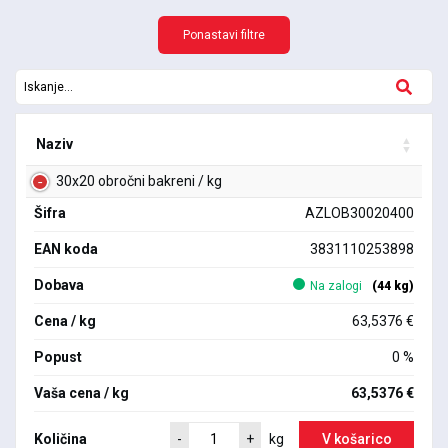
Ponastavi filtre
Naziv
30x20 obročni bakreni / kg
Šifra
AZLOB30020400
EAN koda
3831110253898
Dobava
Na zalogi
(44 kg)
Cena / kg
63,5376 €
Popust
0 %
Vaša cena / kg
63,5376 €
Količina
V košarico
-
+
kg