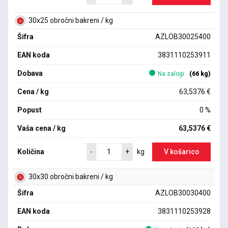
30x25 obročni bakreni / kg
Šifra
AZLOB30025400
EAN koda
3831110253911
Dobava
Na zalogi
(66 kg)
Cena / kg
63,5376 €
Popust
0 %
Vaša cena / kg
63,5376 €
Količina
V košarico
-
+
kg
30x30 obročni bakreni / kg
Šifra
AZLOB30030400
EAN koda
3831110253928