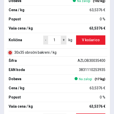
Dobava
Na zalogi
(102 kg)
Cena / kg
63,5376 €
Popust
0 %
Vaša cena / kg
63,5376 €
Količina
V košarico
-
+
kg
30x35 obročni bakreni / kg
Šifra
AZLOB30035400
EAN koda
3831110253935
Dobava
Na zalogi
(17 kg)
Cena / kg
63,5376 €
Popust
0 %
Vaša cena / kg
63,5376 €