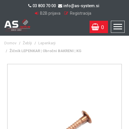
03 800 70 00
info@as-system.si
B2B prijava
Registracija
0
Domov
/
Žeblji
/
Lepenkarji
/
Žičnik LEPENKAR | Obročni BAKRENI | KG