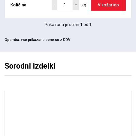
Količina
V košarico
-
+
kg
Prikazana je stran 1 od 1
Opomba:
vse prikazane cene so z DDV
Sorodni izdelki