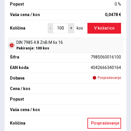
Popust
0 %
Vaša cena / kos
0,0478 €
Količina
V košarico
-
+
kos
DIN 7985 4.8 ZnB M 6x 16
Pakiranje: 100 kos
Šifra
7985060016100
EAN koda
4042666340164
Dobava
Povpraševanje
Cena / kos
Popust
Vaša cena / kos
Količina
Povpraševanje