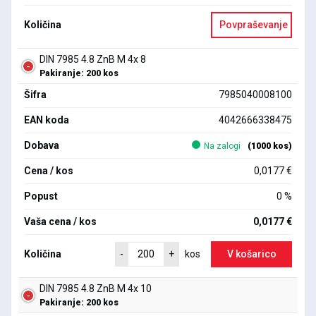
Količina
Povpraševanje
DIN 7985 4.8 ZnB M 4x 8
Pakiranje: 200 kos
Šifra
7985040008100
EAN koda
4042666338475
Dobava
Na zalogi
(1000 kos)
Cena / kos
0,0177 €
Popust
0 %
Vaša cena / kos
0,0177 €
Količina
V košarico
-
+
kos
DIN 7985 4.8 ZnB M 4x 10
Pakiranje: 200 kos