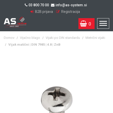
03 800 70 00
info@as-system.si
B2B prijava
Registracija
0
Domov
/
Vijačno blago
/
Vijaki po DIN standardu
/
Metrični vijaki
/
Vijak matični | DIN 7985 | 4.8 | ZnB