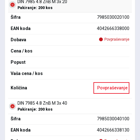
DIN 7985 4.8 ZnB M 3x 20
Pakiranje: 200 kos
Šifra
7985030020100
EAN koda
4042666338000
Dobava
Povpraševanje
Cena / kos
Popust
Vaša cena / kos
Količina
Povpraševanje
DIN 7985 4.8 ZnB M 3x 40
Pakiranje: 200 kos
Šifra
7985030040100
EAN koda
4042666338130