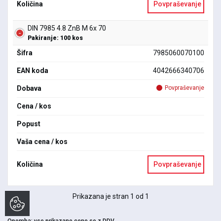
Količina
Povpraševanje
DIN 7985 4.8 ZnB M 6x 70
Pakiranje: 100 kos
Šifra
7985060070100
EAN koda
4042666340706
Dobava
Povpraševanje
Cena / kos
Popust
Vaša cena / kos
Količina
Povpraševanje
Prikazana je stran 1 od 1
Opomba:
vse prikazane cene so z DDV