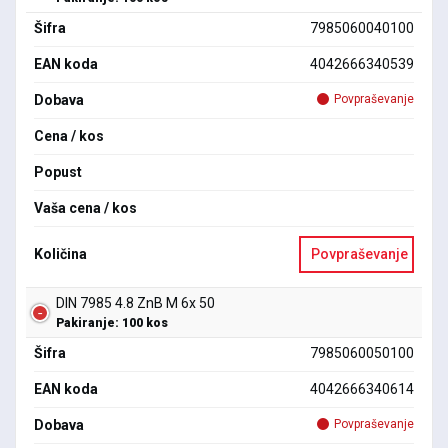
Šifra
7985060040100
EAN koda
4042666340539
Dobava
Povpraševanje
Cena / kos
Popust
Vaša cena / kos
Količina
Povpraševanje
DIN 7985 4.8 ZnB M 6x 50
Pakiranje: 100 kos
Šifra
7985060050100
EAN koda
4042666340614
Dobava
Povpraševanje