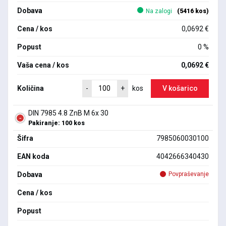
Dobava
Na zalogi
(5416 kos)
Cena / kos
0,0692 €
Popust
0 %
Vaša cena / kos
0,0692 €
Količina
V košarico
-
+
kos
DIN 7985 4.8 ZnB M 6x 30
Pakiranje: 100 kos
Šifra
7985060030100
EAN koda
4042666340430
Dobava
Povpraševanje
Cena / kos
Popust