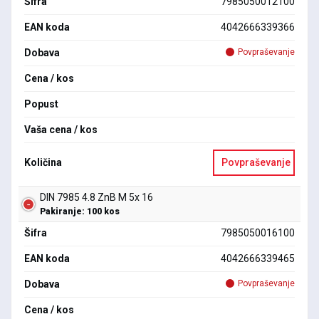
Šifra
7985050012100
EAN koda
4042666339366
Dobava
Povpraševanje
Cena / kos
Popust
Vaša cena / kos
Količina
Povpraševanje
DIN 7985 4.8 ZnB M 5x 16
Pakiranje: 100 kos
Šifra
7985050016100
EAN koda
4042666339465
Dobava
Povpraševanje
Cena / kos