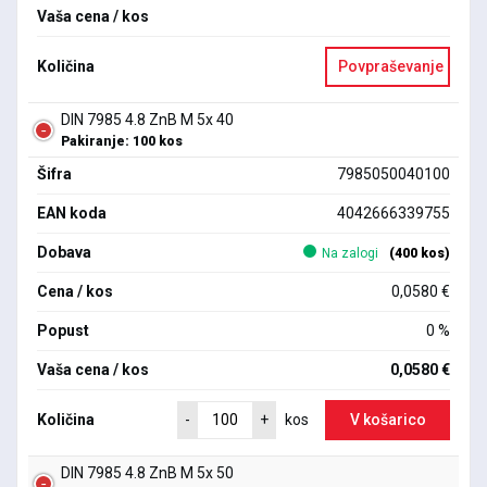
Vaša cena / kos
Količina
Povpraševanje
DIN 7985 4.8 ZnB M 5x 40
Pakiranje: 100 kos
Šifra
7985050040100
EAN koda
4042666339755
Dobava
Na zalogi
(400 kos)
Cena / kos
0,0580 €
Popust
0 %
Vaša cena / kos
0,0580 €
Količina
V košarico
-
+
kos
DIN 7985 4.8 ZnB M 5x 50