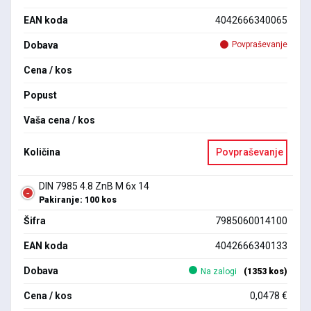
EAN koda
4042666340065
Dobava
Povpraševanje
Cena / kos
Popust
Vaša cena / kos
Količina
Povpraševanje
DIN 7985 4.8 ZnB M 6x 14
Pakiranje: 100 kos
Šifra
7985060014100
EAN koda
4042666340133
Dobava
Na zalogi
(1353 kos)
Cena / kos
0,0478 €