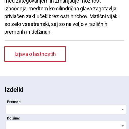
med zategovanjem in zmanjšuje možnost
izbočenja, medtem ko cilindrična glava zagotavlja
privlačen zaključek brez ostrih robov. Matični vijaki
so zelo vsestranski, saj so na voljo v različnih
premerih in dolžinah.
Izjava o lastnostih
Izdelki
Premer:
Dolžina: