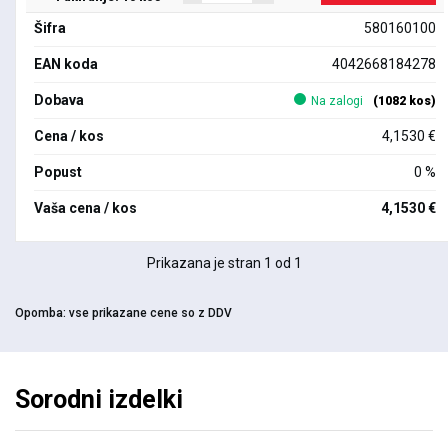
Šifra
580160100
EAN koda
4042668184278
Dobava
Na zalogi
(1082 kos)
Cena / kos
4,1530 €
Popust
0 %
Vaša cena / kos
4,1530 €
Prikazana je stran 1 od 1
Opomba:
vse prikazane cene so z DDV
Sorodni izdelki