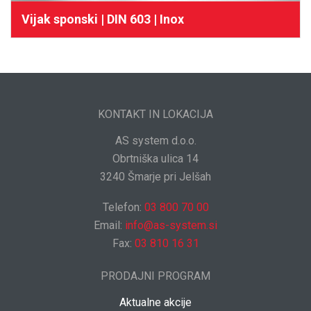
Vijak sponski | DIN 603 | Inox
KONTAKT IN LOKACIJA
AS system d.o.o.
Obrtniška ulica 14
3240 Šmarje pri Jelšah
Telefon:
03 800 70 00
Email:
info@as-system.si
Fax:
03 810 16 31
PRODAJNI PROGRAM
Aktualne akcije