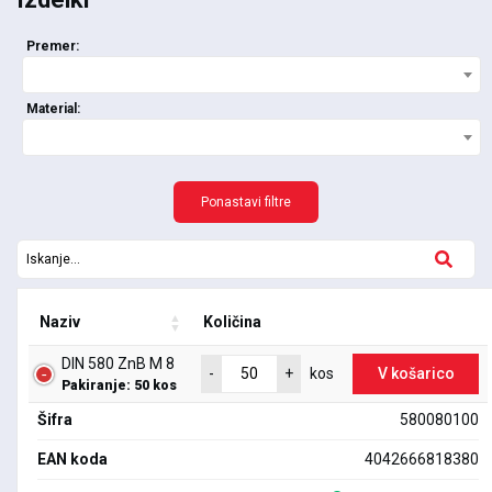
Premer:
Material:
Ponastavi filtre
Naziv
Količina
DIN 580 ZnB M 8
V košarico
-
+
kos
Pakiranje: 50 kos
Šifra
580080100
EAN koda
4042666818380