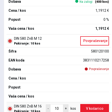
Dobava
Na zalogi
(400 kos)
Cena / kos
1,1912 €
Popust
0 %
Vaša cena / kos
1,1912 €
DIN 580 ZnB M 12
Povpraševanje
Pakiranje: 10 kos
Šifra
580120100
EAN koda
3831110217258
Dobava
Povpraševanje
Cena / kos
Popust
Vaša cena / kos
DIN 580 ZnB M 16
V košarico
-
+
kos
Pakiranje: 10 kos