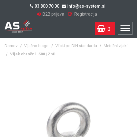
03 800 70 00
info@as-system.si
B2B prijava
Registracija
0
Domov
/
Vijačno blago
/
Vijaki po DIN standardu
/
Metrični vijaki
/
Vijak obročni | 580 | ZnB