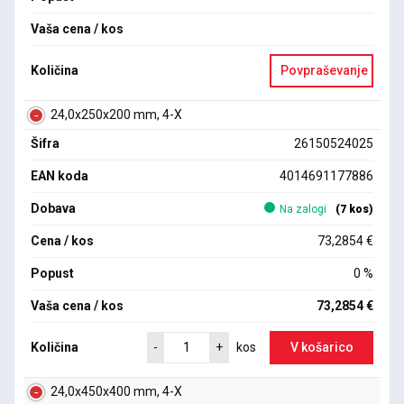
Vaša cena / kos
Količina
Povpraševanje
24,0x250x200 mm, 4-X
Šifra
26150524025
EAN koda
4014691177886
Dobava
Na zalogi
(7 kos)
Cena / kos
73,2854 €
Popust
0 %
Vaša cena / kos
73,2854 €
Količina
V košarico
-
+
kos
24,0x450x400 mm, 4-X