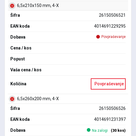
6,5x210x150 mm, 4-X
Šifra
26150506521
EAN koda
4014691229295
Dobava
Povpraševanje
Cena / kos
Popust
Vaša cena / kos
Količina
Povpraševanje
6,5x260x200 mm, 4-X
Šifra
26150506526
EAN koda
4014691231397
Dobava
Na zalogi
(30 kos)