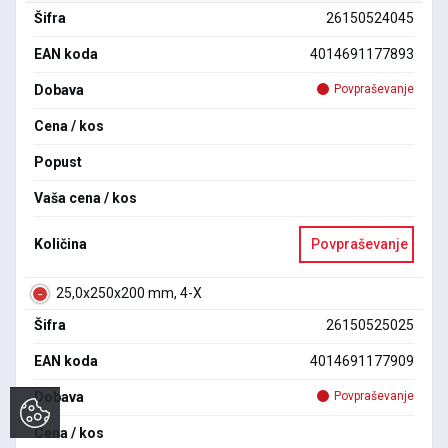
Šifra
26150524045
EAN koda
4014691177893
Dobava
Povpraševanje
Cena / kos
Popust
Vaša cena / kos
Količina
Povpraševanje
25,0x250x200 mm, 4-X
Šifra
26150525025
EAN koda
4014691177909
Dobava
Povpraševanje
Cena / kos