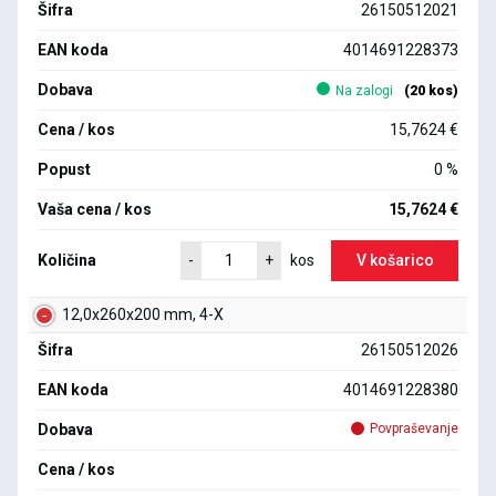
Šifra
26150512021
EAN koda
4014691228373
Dobava
Na zalogi
(20 kos)
Cena / kos
15,7624 €
Popust
0 %
Vaša cena / kos
15,7624 €
Količina
V košarico
-
+
kos
12,0x260x200 mm, 4-X
Šifra
26150512026
EAN koda
4014691228380
Dobava
Povpraševanje
Cena / kos