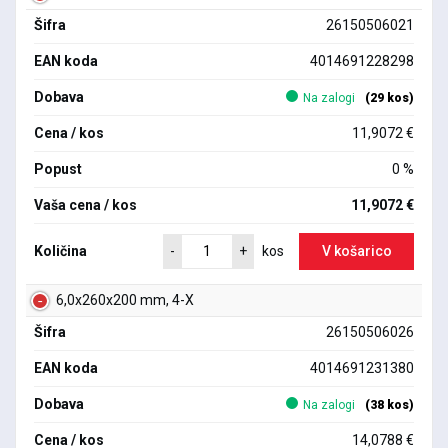
Šifra
26150506021
EAN koda
4014691228298
Dobava
Na zalogi
(29 kos)
Cena / kos
11,9072 €
Popust
0 %
Vaša cena / kos
11,9072 €
Količina
V košarico
-
+
kos
6,0x260x200 mm, 4-X
Šifra
26150506026
EAN koda
4014691231380
Dobava
Na zalogi
(38 kos)
Cena / kos
14,0788 €