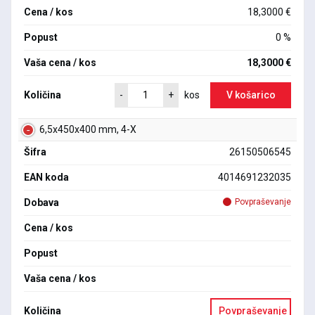
Cena / kos
18,3000 €
Popust
0 %
Vaša cena / kos
18,3000 €
Količina
V košarico
-
+
kos
6,5x450x400 mm, 4-X
Šifra
26150506545
EAN koda
4014691232035
Dobava
Povpraševanje
Cena / kos
Popust
Vaša cena / kos
Količina
Povpraševanje