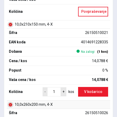
Količina
Povpraševanje
10,0x210x150 mm, 4-X
Šifra
26150510021
EAN koda
4014691228335
Dobava
Na zalogi
(1 kos)
Cena / kos
14,0788 €
Popust
0 %
Vaša cena / kos
14,0788 €
Količina
V košarico
-
+
kos
10,0x260x200 mm, 4-X
Šifra
26150510026