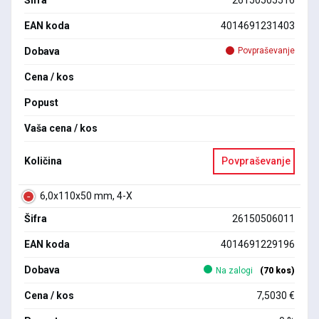
Šifra
26150505516
EAN koda
4014691231403
Dobava
Povpraševanje
Cena / kos
Popust
Vaša cena / kos
Količina
Povpraševanje
6,0x110x50 mm, 4-X
Šifra
26150506011
EAN koda
4014691229196
Dobava
Na zalogi
(70 kos)
Cena / kos
7,5030 €