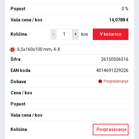
Popust
0 %
Vaša cena / kos
14,0788 €
Količina
V košarico
-
+
kos
6,5x160x100 mm, 4-X
Šifra
26150506516
EAN koda
4014691229226
Dobava
Povpraševanje
Cena / kos
Popust
Vaša cena / kos
Količina
Povpraševanje