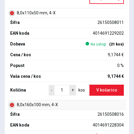
8,0x110x50 mm, 4-X
Šifra
26150508011
EAN koda
4014691229202
Dobava
Na zalogi
(21 kos)
Cena / kos
9,1744 €
Popust
0 %
Vaša cena / kos
9,1744 €
Količina
V košarico
-
+
kos
8,0x160x100 mm, 4-X
Šifra
26150508016
EAN koda
4014691228304