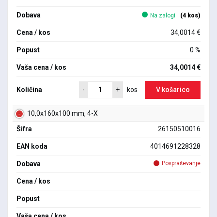
Dobava
Na zalogi
(4 kos)
Cena / kos
34,0014 €
Popust
0 %
Vaša cena / kos
34,0014 €
Količina
V košarico
-
+
kos
10,0x160x100 mm, 4-X
Šifra
26150510016
EAN koda
4014691228328
Dobava
Povpraševanje
Cena / kos
Popust
Vaša cena / kos