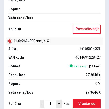
Cena / kos
Popust
Vaša cena / kos
Količina
Povpraševanje
14,0x260x200 mm, 4-X
Šifra
26150514026
EAN koda
4014691228427
Dobava
Na zalogi
(18 kos)
Cena / kos
27,3646 €
Popust
0 %
Vaša cena / kos
27,3646 €
Količina
V košarico
-
+
kos