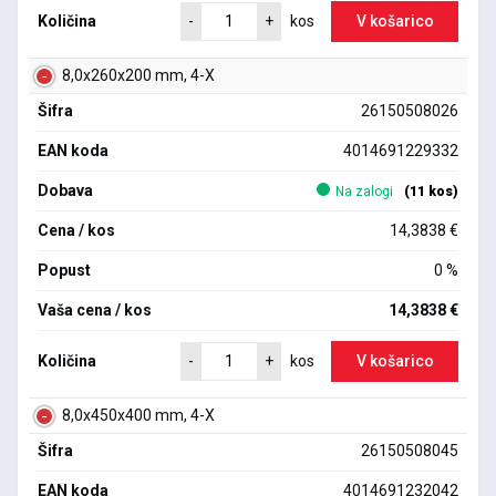
Količina
V košarico
-
+
kos
8,0x260x200 mm, 4-X
Šifra
26150508026
EAN koda
4014691229332
Dobava
Na zalogi
(11 kos)
Cena / kos
14,3838 €
Popust
0 %
Vaša cena / kos
14,3838 €
Količina
V košarico
-
+
kos
8,0x450x400 mm, 4-X
Šifra
26150508045
EAN koda
4014691232042