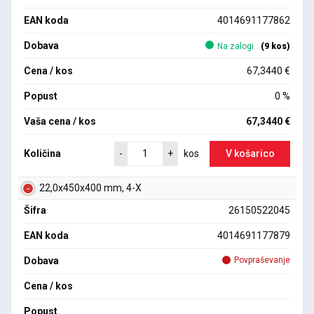
EAN koda
4014691177862
Dobava
Na zalogi
(9 kos)
Cena / kos
67,3440 €
Popust
0 %
Vaša cena / kos
67,3440 €
Količina
V košarico
-
+
kos
22,0x450x400 mm, 4-X
Šifra
26150522045
EAN koda
4014691177879
Dobava
Povpraševanje
Cena / kos
Popust