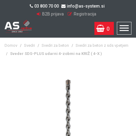
03 800 70 00
info@as-system.si
B2B prijava
Registracija
0
Domov
/
Svedri
/
Svedri za beton
/
Svedri za beton z sds vpetjem
/
Sveder SDS-PLUS udarni 4-zobmi na KRIŽ ( 4-X )