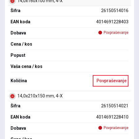
14,0x160x100 mm, 4-X
Šifra
26150514016
EAN koda
4014691228403
Dobava
Povpraševanje
Cena / kos
Popust
Vaša cena / kos
Količina
Povpraševanje
14,0x210x150 mm, 4-X
Šifra
26150514021
EAN koda
4014691228410
Dobava
Povpraševanje