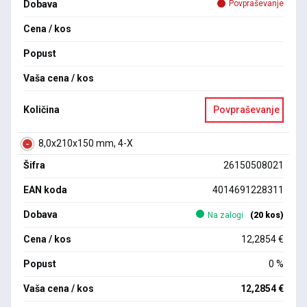
Dobava
Povpraševanje
Cena / kos
Popust
Vaša cena / kos
Količina
Povpraševanje
8,0x210x150 mm, 4-X
Šifra
26150508021
EAN koda
4014691228311
Dobava
Na zalogi
(20 kos)
Cena / kos
12,2854 €
Popust
0 %
Vaša cena / kos
12,2854 €