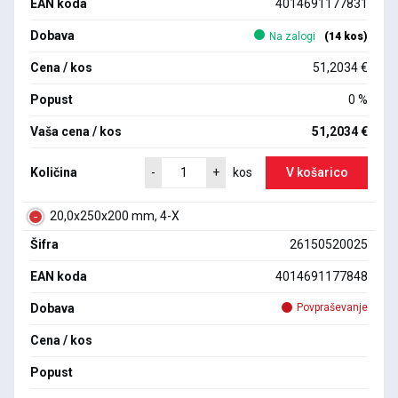
EAN koda
4014691177831
Dobava
Na zalogi
(14 kos)
Cena / kos
51,2034 €
Popust
0 %
Vaša cena / kos
51,2034 €
Količina
V košarico
-
+
kos
20,0x250x200 mm, 4-X
Šifra
26150520025
EAN koda
4014691177848
Dobava
Povpraševanje
Cena / kos
Popust