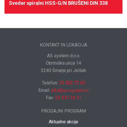
Sveder spiralni HSS-G/N BRUŠENI DIN 338
KONTAKT IN LOKACIJA
AS system d.o.o.
Obrtniška ulica 14
3240 Šmarje pri Jelšah
Telefon:
03 800 70 00
Email:
info@as-system.si
Fax:
03 810 16 31
PRODAJNI PROGRAM
Aktualne akcije