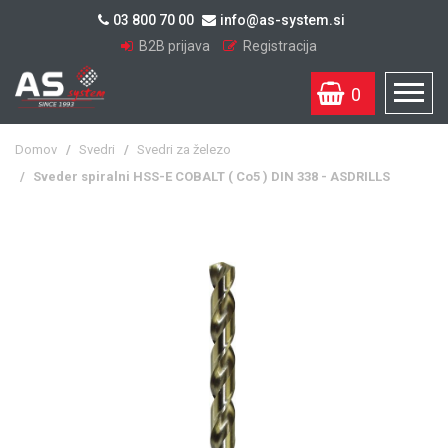
03 800 70 00
info@as-system.si
B2B prijava
Registracija
0
Domov
/
Svedri
/
Svedri za železo
/
Sveder spiralni HSS-E COBALT ( Co5 ) DIN 338 - ASDRILLS