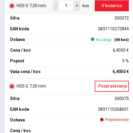
HSS-E 7,20 mm
V košarico
-
+
kos
Šifra
500072
EAN koda
3831110272844
Dobava
Na zalogi
(65 kos)
Cena / kos
6,4050 €
Popust
0 %
Vaša cena / kos
6,4050 €
HSS-E 7,50 mm
Povpraševanje
Šifra
500075
EAN koda
3831110268601
Dobava
Povpraševanje
Cena / kos