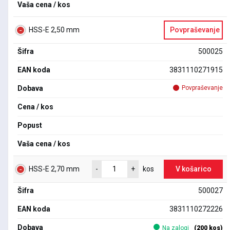
Vaša cena / kos
HSS-E 2,50 mm
Povpraševanje
Šifra
500025
EAN koda
3831110271915
Dobava
Povpraševanje
Cena / kos
Popust
Vaša cena / kos
HSS-E 2,70 mm
V košarico
-
+
kos
Šifra
500027
EAN koda
3831110272226
Dobava
Na zalogi
(200 kos)