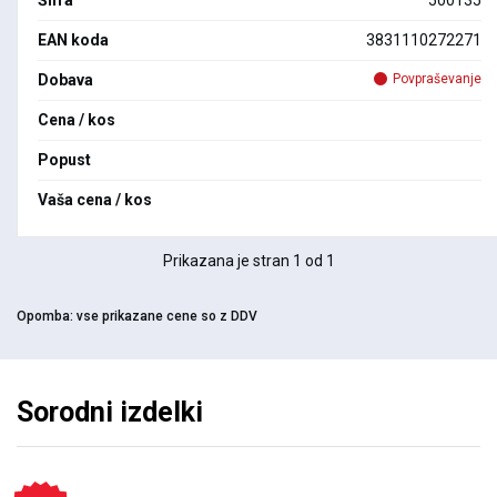
Šifra
500135
EAN koda
3831110272271
Dobava
Povpraševanje
Cena / kos
Popust
Vaša cena / kos
Prikazana je stran 1 od 1
Opomba:
vse prikazane cene so z DDV
Sorodni izdelki