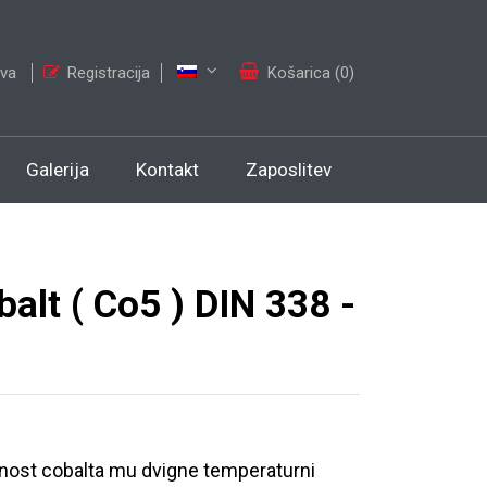
ava
Registracija
Košarica (0)
Galerija
Kontakt
Zaposlitev
alt ( Co5 ) DIN 338 -
nost cobalta mu dvigne temperaturni