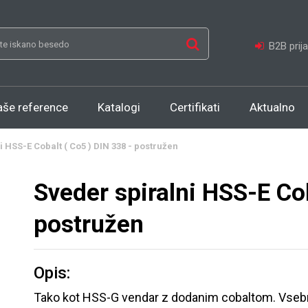
B2B prij
aše reference
Katalogi
Certifikati
Aktualno
 HSS-E Cobalt ( Co5 ) DIN 338 - postružen
Sveder spiralni HSS-E Cob
postružen
Opis:
Tako kot HSS-G vendar z dodanim cobaltom. Vseb