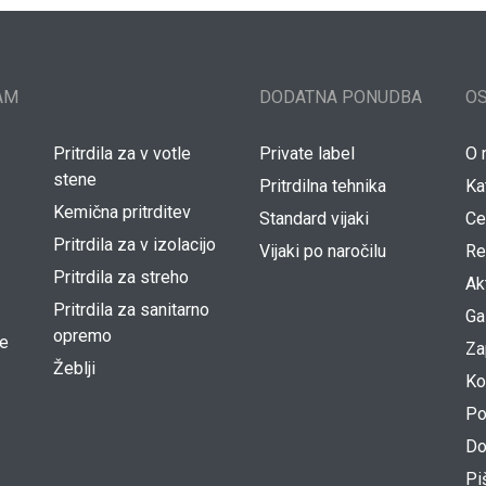
AM
DODATNA PONUDBA
O
Pritrdila za v votle
Private label
O 
stene
Pritrdilna tehnika
Ka
Kemična pritrditev
Standard vijaki
Cer
Pritrdila za v izolacijo
Vijaki po naročilu
Re
Pritrdila za streho
Ak
Pritrdila za sanitarno
Ga
opremo
je
Za
Žeblji
Ko
Po
Do
Pi