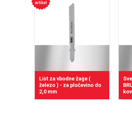
artikel
List za vbodne žage (
Sve
železo ) - za pločevino do
BRU
2,0 mm
kov