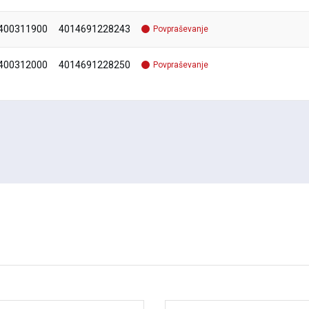
400311900
4014691228243
Povpraševanje
400312000
4014691228250
Povpraševanje