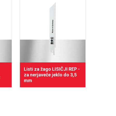
Listi za žago LISIČJI REP -
List za 
za nerjaveče jeklo do 3,5
železo )
8
mm
kovine i