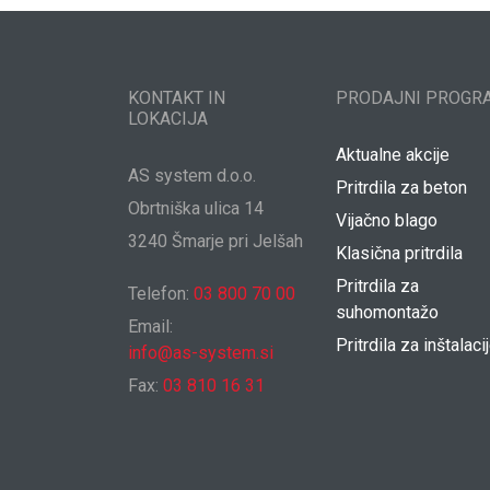
KONTAKT IN
PRODAJNI PROGR
LOKACIJA
Aktualne akcije
AS system d.o.o.
Pritrdila za beton
Obrtniška ulica 14
Vijačno blago
3240 Šmarje pri Jelšah
Klasična pritrdila
Pritrdila za
Telefon:
03 800 70 00
suhomontažo
Email:
Pritrdila za inštalaci
info@as-system.si
Fax:
03 810 16 31