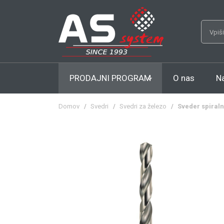
PRODAJNI PROGRAM
O nas
N
Domov
/
Svedri
/
Svedri za železo
/
Sveder spiralni