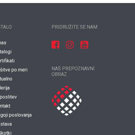
STALO
PRIDRUŽITE SE NAM
nas
talogi
tifikati
NAŠ PREPOZNAVNI
šitve po meri
OBRAZ
tualno
lerija
poslitev
ntakt
goji poslovanja
stava
škotki