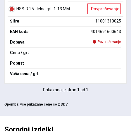
HSS-R 25-delna grt. 1-13 MM
Povpraševanje
Šifra
11001310025
EAN koda
4014691600643
Dobava
Povpraševanje
Cena / grt
Popust
Vaša cena / grt
Prikazana je stran 1 od 1
Opomba:
vse prikazane cene so z DDV
Sorodni izdelki