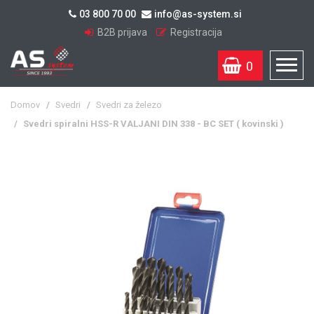
03 800 70 00
info@as-system.si
B2B prijava
Registracija
0
Domov
/
Svedri
/
Svedri za železo
/
Svedri spiralni HSS-R VALJANI DIN 338 - BC SET ( kovinski )