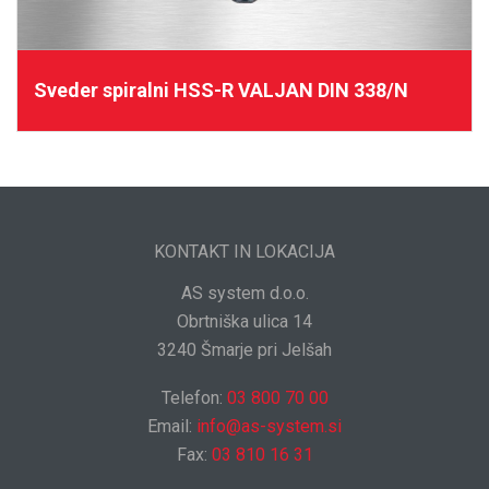
Sveder spiralni HSS-R VALJAN DIN 338/N
KONTAKT IN LOKACIJA
AS system d.o.o.
Obrtniška ulica 14
3240 Šmarje pri Jelšah
Telefon:
03 800 70 00
Email:
info@as-system.si
Fax:
03 810 16 31