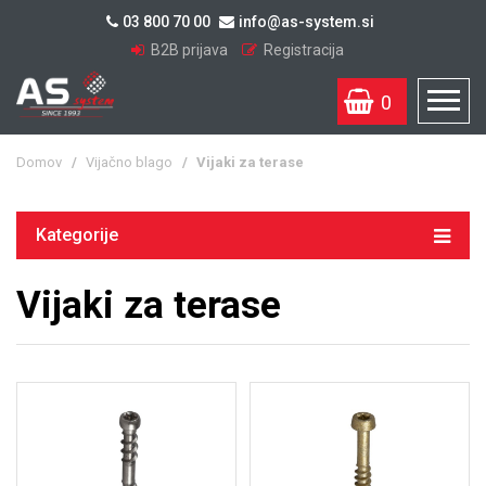
03 800 70 00
info@as-system.si
B2B prijava
Registracija
0
Domov
/
Vijačno blago
/
Vijaki za terase
Kategorije
Vijaki za terase