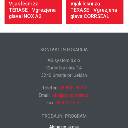
Vijak lesni za
Vijak lesni za
TERASE - Vgrezjena
TERASE - Vgrezjena
glava INOX A2
glava CORRSEAL
KONTAKT IN LOKACIJA
AS system d.o.o.
Obrtniška ulica 14
3240 Šmarje pri Jelšah
Telefon:
03 800 70 00
Email:
info@as-system.si
Fax:
03 810 16 31
PRODAJNI PROGRAM
Aktualne akcije