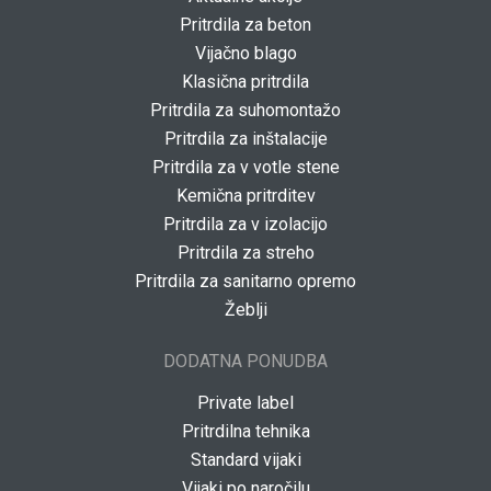
Pritrdila za beton
Vijačno blago
Klasična pritrdila
Pritrdila za suhomontažo
Pritrdila za inštalacije
Pritrdila za v votle stene
Kemična pritrditev
Pritrdila za v izolacijo
Pritrdila za streho
Pritrdila za sanitarno opremo
Žeblji
DODATNA PONUDBA
Private label
Pritrdilna tehnika
Standard vijaki
Vijaki po naročilu