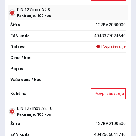
DIN 127 inox A2 8
Pakiranje: 100 kos
Šifra
127BA2080000
EAN koda
4043377024640
Dobava
Povpraševanje
Cena / kos
Popust
Vaša cena / kos
Količina
Povpraševanje
DIN 127 inox A2 10
Pakiranje: 100 kos
Šifra
127BA2100500
EAN koda
4042666041740