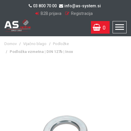
03 800 70 00
info@as-system.si
B2B prijava
Registracija
0
Domov
/
Vijačno blago
/
Podložke
/
Podložka vzmetna | DIN 127b | Inox