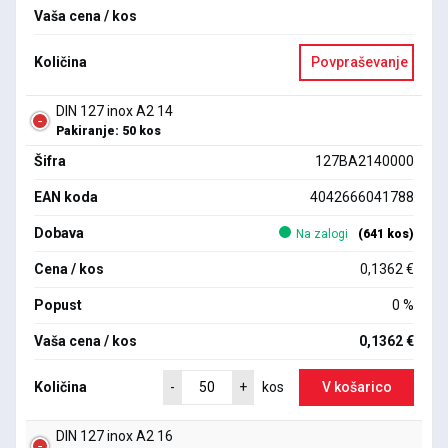
Vaša cena / kos
Količina
Povpraševanje
DIN 127 inox A2 14
Pakiranje: 50 kos
Šifra
127BA2140000
EAN koda
4042666041788
Dobava
Na zalogi
(641 kos)
Cena / kos
0,1362 €
Popust
0 %
Vaša cena / kos
0,1362 €
Količina
V košarico
-
+
kos
DIN 127 inox A2 16