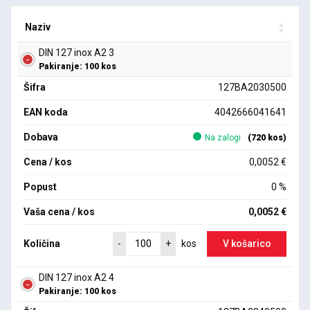
Naziv
DIN 127 inox A2 3
Pakiranje: 100 kos
Šifra
127BA2030500
EAN koda
4042666041641
Dobava
Na zalogi
(720 kos)
Cena / kos
0,0052 €
Popust
0 %
Vaša cena / kos
0,0052 €
Količina
V košarico
-
+
kos
DIN 127 inox A2 4
Pakiranje: 100 kos