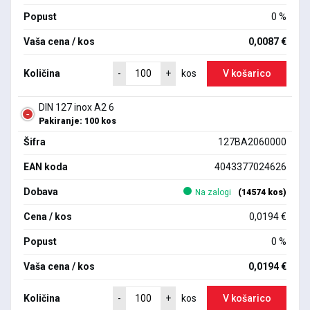
Popust
0 %
Vaša cena / kos
0,0087 €
Količina
V košarico
-
+
kos
DIN 127 inox A2 6
Pakiranje: 100 kos
Šifra
127BA2060000
EAN koda
4043377024626
Dobava
Na zalogi
(14574 kos)
Cena / kos
0,0194 €
Popust
0 %
Vaša cena / kos
0,0194 €
Količina
V košarico
-
+
kos