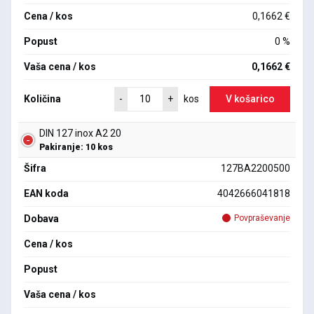
Cena / kos
0,1662 €
Popust
0 %
Vaša cena / kos
0,1662 €
Količina
V košarico
-
+
kos
DIN 127 inox A2 20
Pakiranje: 10 kos
Šifra
127BA2200500
EAN koda
4042666041818
Dobava
Povpraševanje
Cena / kos
Popust
Vaša cena / kos