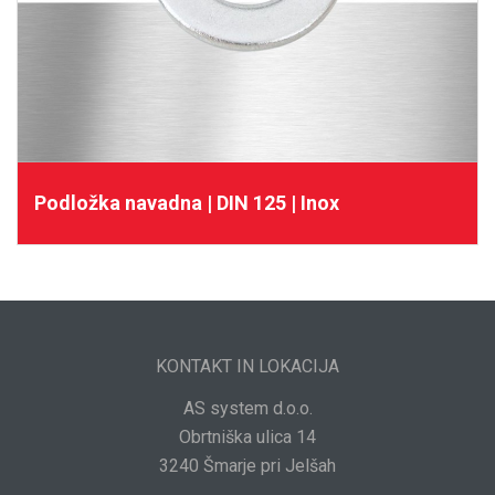
Podložka navadna | DIN 125 | Inox
KONTAKT IN LOKACIJA
AS system d.o.o.
Obrtniška ulica 14
3240 Šmarje pri Jelšah