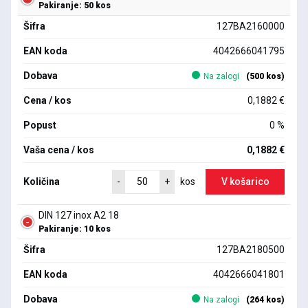
Pakiranje: 50 kos
Šifra
127BA2160000
EAN koda
4042666041795
Dobava
Na zalogi
(500 kos)
Cena / kos
0,1882 €
Popust
0 %
Vaša cena / kos
0,1882 €
Količina
V košarico
-
+
kos
DIN 127 inox A2 18
Pakiranje: 10 kos
Šifra
127BA2180500
EAN koda
4042666041801
Dobava
Na zalogi
(264 kos)