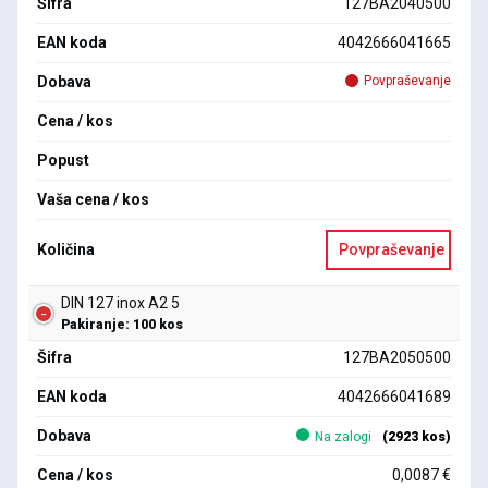
Šifra
127BA2040500
EAN koda
4042666041665
Dobava
Povpraševanje
Cena / kos
Popust
Vaša cena / kos
Količina
Povpraševanje
DIN 127 inox A2 5
Pakiranje: 100 kos
Šifra
127BA2050500
EAN koda
4042666041689
Dobava
Na zalogi
(2923 kos)
Cena / kos
0,0087 €