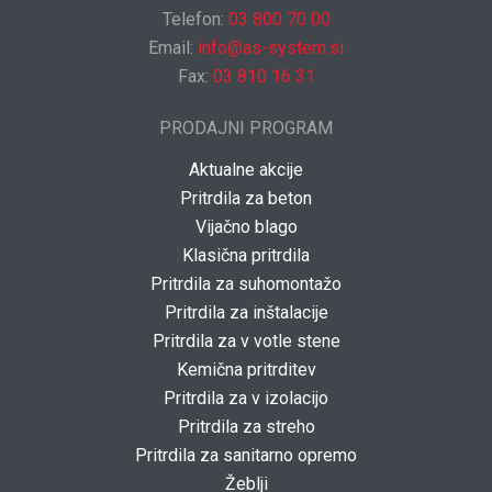
Telefon:
03 800 70 00
Email:
info@as-system.si
Fax:
03 810 16 31
PRODAJNI PROGRAM
Aktualne akcije
Pritrdila za beton
Vijačno blago
Klasična pritrdila
Pritrdila za suhomontažo
Pritrdila za inštalacije
Pritrdila za v votle stene
Kemična pritrditev
Pritrdila za v izolacijo
Pritrdila za streho
Pritrdila za sanitarno opremo
Žeblji