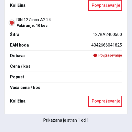
Količina
Povpraševanje
DIN 127 inox A2 24
Pakiranje: 10 kos
Šifra
127BA2400500
EAN koda
4042666041825
Dobava
Povpraševanje
Cena / kos
Popust
Vaša cena / kos
Količina
Povpraševanje
Prikazana je stran 1 od 1