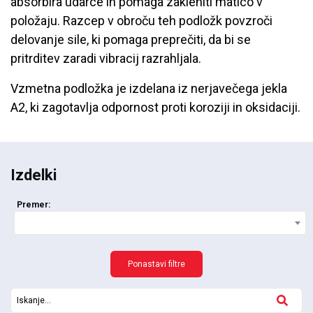
absorbira udarce in pomaga zakleniti matico v
položaju. Razcep v obroču teh podložk povzroči
delovanje sile, ki pomaga preprečiti, da bi se
pritrditev zaradi vibracij razrahljala.
Vzmetna podložka je izdelana iz nerjavečega jekla
A2, ki zagotavlja odpornost proti koroziji in oksidaciji.
Izdelki
Premer:
Ponastavi filtre