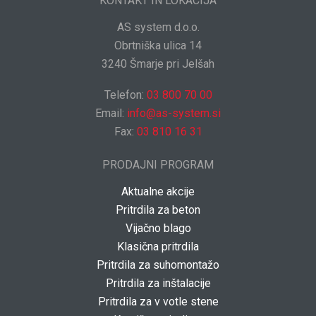
KONTAKT IN LOKACIJA
AS system d.o.o.
Obrtniška ulica 14
3240 Šmarje pri Jelšah
Telefon:
03 800 70 00
Email:
info@as-system.si
Fax:
03 810 16 31
PRODAJNI PROGRAM
Aktualne akcije
Pritrdila za beton
Vijačno blago
Klasična pritrdila
Pritrdila za suhomontažo
Pritrdila za inštalacije
Pritrdila za v votle stene