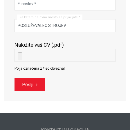
Za katero delovno mesto se prijavljate *
Naložite vaš CV (.pdf)
Polja označena z * so obvezna!