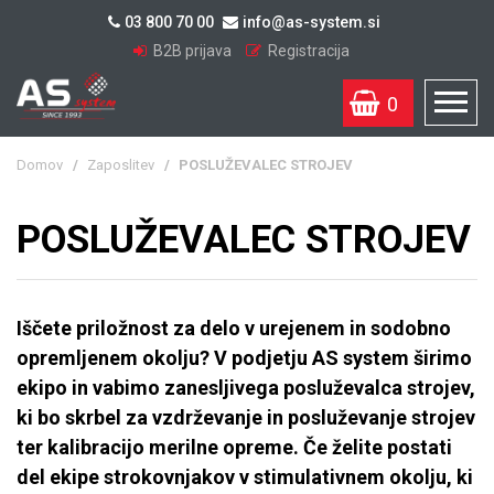
03 800 70 00
info@as-system.si
B2B prijava
Registracija
0
Domov
/
Zaposlitev
/
POSLUŽEVALEC STROJEV
POSLUŽEVALEC STROJEV
Iščete priložnost za delo v urejenem in sodobno
opremljenem okolju? V podjetju AS system širimo
ekipo in vabimo zanesljivega posluževalca strojev,
ki bo skrbel za vzdrževanje in posluževanje strojev
ter kalibracijo merilne opreme. Če želite postati
del ekipe strokovnjakov v stimulativnem okolju, ki