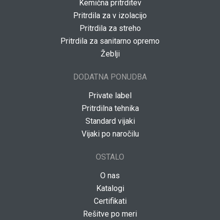
Kemična pritrditev
Pritrdila za v izolacijo
Pritrdila za streho
Pritrdila za sanitarno opremo
Žeblji
DODATNA PONUDBA
Private label
Pritrdilna tehnika
Standard vijaki
Vijaki po naročilu
OSTALO
O nas
Katalogi
Certifikati
Rešitve po meri